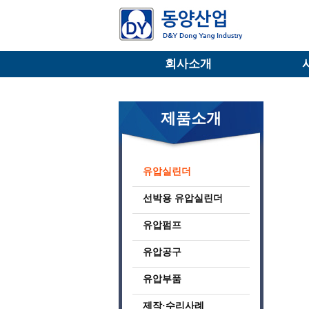
회사소개
제품소개
유압실린더
선박용 유압실린더
유압펌프
유압공구
유압부품
제작·수리사례